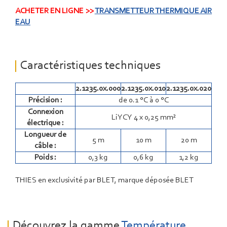
ACHETER EN LIGNE >>
TRANSMETTEUR THERMIQUE AIR
EAU
Caractéristiques techniques
2.1235.0x.000
2.1235.0x.010
2.1235.0x.020
Précision :
de 0.1 °C à 0 °C
Connexion
LiYCY 4 x 0,25 mm²
électrique :
Longueur de
5 m
10 m
20 m
câble :
Poids :
0,3 kg
0,6 kg
1,2 kg
THIES en exclusivité par BLET, marque déposée BLET
Découvrez la gamme
Température