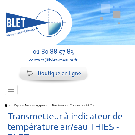
01 80 88 57 83
contact@blet-mesure.fr
Toggle
navigation
>
Capteurs Météorologiques
>
Température
>
Transmetteur Air/Eau
Transmetteur à indicateur de
température air/eau THIES -