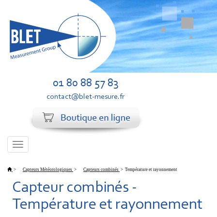
01 80 88 57 83
contact@blet-mesure.fr
Toggle
navigation
>
Capteurs Météorologiques
>
Capteurs combinés
>
Température et rayonnement
Capteur combinés -
Température et rayonnement