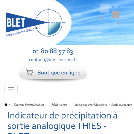
01 80 88 57 83
contact@blet-mesure.fr
Toggle
navigation
>
Capteurs Météorologiques
>
Précipitations
>
Indicateurs de précipitations
>
Sortie analogique
Indicateur de précipitation à
sortie analogique THIES -