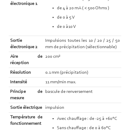
électronique 1
de 4 à 20 mA ( < 500 Ohms )
de 0 à 5 V
de 0 à10 V
Sortie
Impulsions toutes les 10 / 20 / 25 / 50
électronique 2
mm de précipitation (sélectionnable)
Aire de
200 cm²
réception
Résolution
0.1 mm (précipitation)
Intensité
11 mm/min max.
Principe de
bascule de renversement
mesure
Sortie électrique
impulsion
Température de
Avec chauffage : de -25 à +60°C
fonctionnement
Sans chauffage : de 0 à 60°C