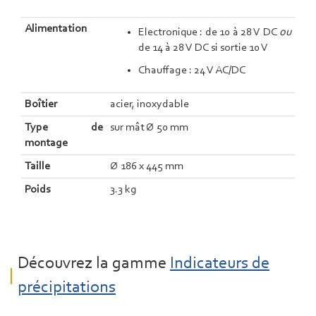
Alimentation
Electronique : de 10 à 28 V DC
ou
de 14 à 28 V DC si sortie 10 V
Chauffage : 24 V AC/DC
Boîtier
acier, inoxydable
Type de
sur mât Ø 50 mm
montage
Taille
Ø 186 x 445 mm
Poids
3.3 kg
Découvrez la gamme
Indicateurs de
précipitations