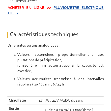
Réf. : 5.4033.3x.0xx
ACHETER EN LIGNE >>
PLUVIOMETRE ELECTRIQUE
THIES
Caractéristiques techniques
Différentes sorties analogiques :
Valeurs accumulées proportionnellement aux
pulsations de précipitation,
remise à 0 mm automatique si la capacité est
excédée,
Valeurs accumulées transmises à des intervalles
réguliers ( 10 / 60 mn ; 6 / 24 h).
Chauffage
48.5 W ; 24 V AC/DC
ou
sans
Sortie
de 0 à 20 mA ( < 500 Ohms )