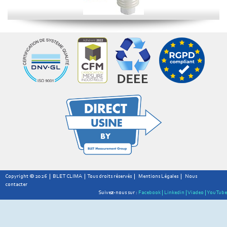
Copyright © 2026 | BLET CLIMA | Tous droits réservés |
Mentions Légales
|
Nous
contacter
Suivez-nous sur :
Facebook |
Linkedin |
Viadeo |
YouTube