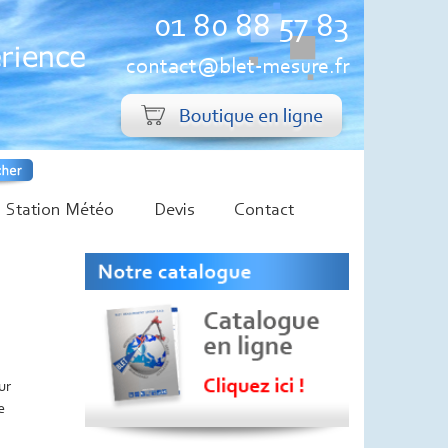
01 80 88 57 83
contact@blet-mesure.fr
Station Météo
Devis
Contact
ur
e