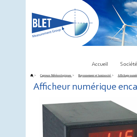
Accueil
Sociét
>
Capteurs Météorologiques
>
Rayonnement et luminosité
>
Affichage numé
Afficheur numérique enca