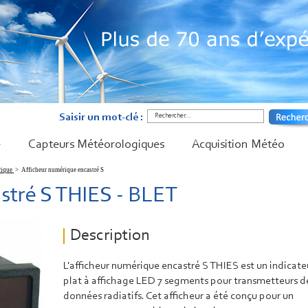
Saisir un mot-clé :
é
Capteurs Météorologiques
Acquisition Météo
rique
>
Afficheur numérique encastré S
stré S THIES - BLET
Description
L'afficheur numérique encastré S THIES est un indicate
plat à affichage LED 7 segments pour transmetteurs d
données radiatifs. Cet afficheur a été conçu pour un