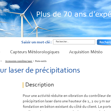
Saisir un mot-clé :
é
Capteurs Météorologiques
Acquisition Météo
>
Accessoires contrôleur laser
>
Porte-outils
ur laser de précipitations
Description
Pour une activité réduite en vibration du contrôleur de
précipitation laser dans une hauteur de 1 , 2 ou 3 m sur
fondation en béton existant du côté du client. Le port