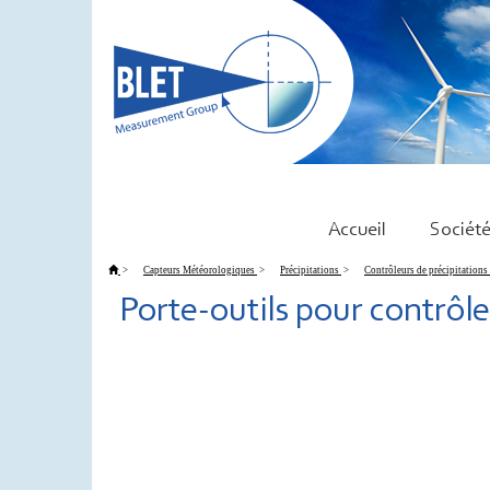
Accueil
Sociét
>
Capteurs Météorologiques
>
Précipitations
>
Contrôleurs de précipitations
Porte-outils pour contrôle