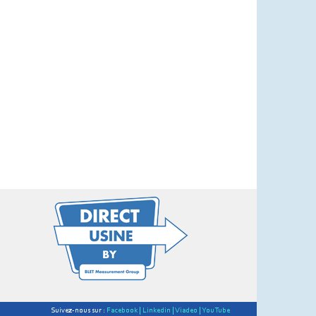
Suivez-nous sur :
Facebook |
Linkedin |
Viadeo |
YouTube