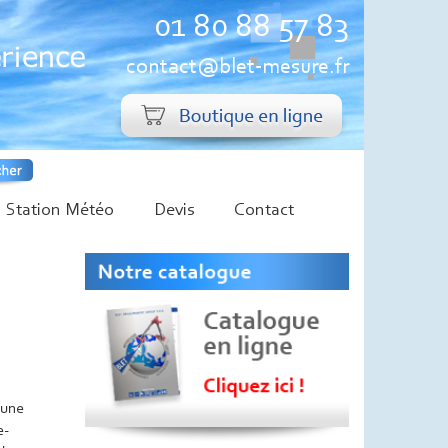
01 80 88 57 83
contact@blet-mesure.fr
Station Météo
Devis
Contact
 une
e-