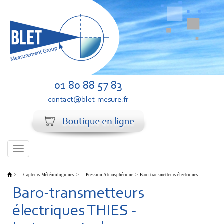
01 80 88 57 83
contact@blet-mesure.fr
Toggle
navigation
>
Capteurs Météorologiques
>
Pression Atmosphérique
>
Baro-transmetteurs électriques
Baro-transmetteurs
électriques THIES -