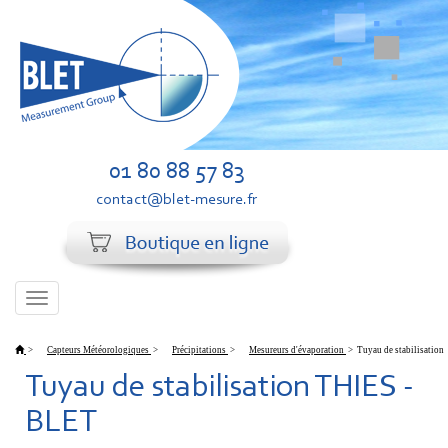
01 80 88 57 83
contact@blet-mesure.fr
Toggle
navigation
>
Capteurs Météorologiques
>
Précipitations
>
Mesureurs d'évaporation
>
Tuyau de stabilisation
Tuyau de stabilisation THIES -
BLET