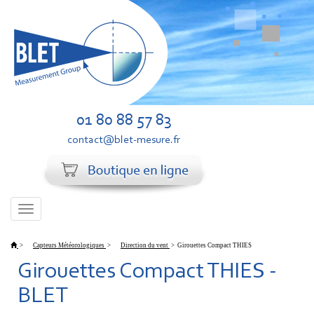
01 80 88 57 83
contact@blet-mesure.fr
Toggle
navigation
>
Capteurs Météorologiques
>
Direction du vent
>
Girouettes Compact THIES
Girouettes Compact THIES -
BLET