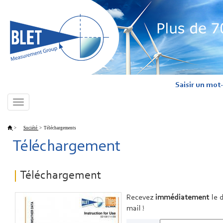
Saisir un mot-
Toggle
navigation
>
Société
>
Téléchargements
Téléchargement
Téléchargement
Recevez
immédiatement
le 
mail !