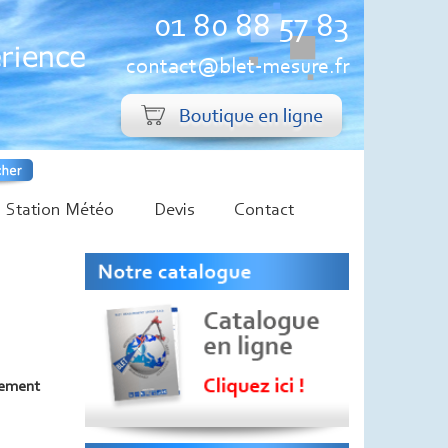
01 80 88 57 83
contact@blet-mesure.fr
Station Météo
Devis
Contact
nement