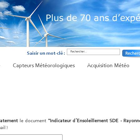
Saisir un mot-clé :
é
Capteurs Météorologiques
Acquisition Météo
atement
le document
"Indicateur d´Ensoleillement SDE - Rayon
ail !