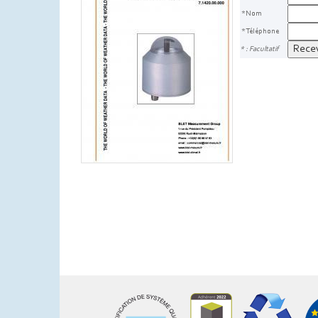
*Nom
*Téléphone
* : Facultatif