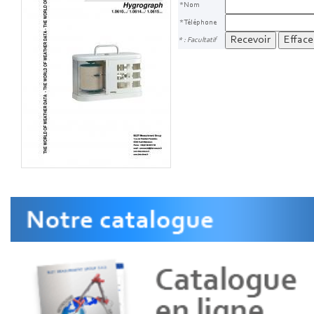
*Nom
*Téléphone
* : Facultatif